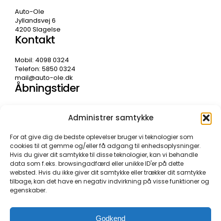
Auto-Ole
Jyllandsvej 6
4200 Slagelse
Kontakt
Mobil: 4098 0324
Telefon: 5850 0324
mail@auto-ole.dk
Åbningstider
Mandag – fredag
08.00 – 17.30
Administrer samtykke
Weekend lukket
For at give dig de bedste oplevelser bruger vi teknologier som
cookies til at gemme og/eller få adgang til enhedsoplysninger.
Hvis du giver dit samtykke til disse teknologier, kan vi behandle
data som f.eks. browsingadfærd eller unikke ID'er på dette
websted. Hvis du ikke giver dit samtykke eller trækker dit samtykke
tilbage, kan det have en negativ indvirkning på visse funktioner og
egenskaber.
Godkend