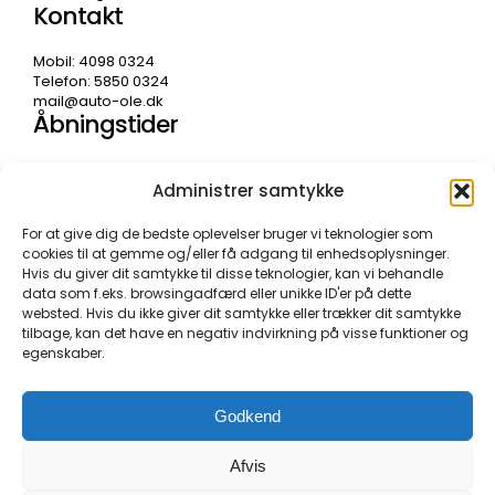
Kontakt
Mobil: 4098 0324
Telefon: 5850 0324
mail@auto-ole.dk
Åbningstider
Mandag – fredag
Administrer samtykke
08.00 – 17.30
Weekend lukket
For at give dig de bedste oplevelser bruger vi teknologier som
cookies til at gemme og/eller få adgang til enhedsoplysninger.
Hvis du giver dit samtykke til disse teknologier, kan vi behandle
data som f.eks. browsingadfærd eller unikke ID'er på dette
websted. Hvis du ikke giver dit samtykke eller trækker dit samtykke
tilbage, kan det have en negativ indvirkning på visse funktioner og
egenskaber.
Godkend
Afvis