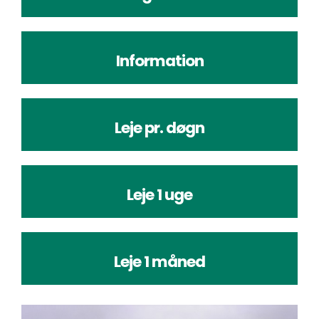
Information
Leje pr. døgn
Leje 1 uge
Leje 1 måned