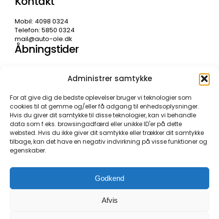
Kontakt
Mobil: 4098 0324
Telefon: 5850 0324
mail@auto-ole.dk
Åbningstider
Mandag – fredag
Administrer samtykke
08.00 – 17.30
Weekend lukket
For at give dig de bedste oplevelser bruger vi teknologier som
cookies til at gemme og/eller få adgang til enhedsoplysninger.
Hvis du giver dit samtykke til disse teknologier, kan vi behandle
data som f.eks. browsingadfærd eller unikke ID'er på dette
websted. Hvis du ikke giver dit samtykke eller trækker dit samtykke
tilbage, kan det have en negativ indvirkning på visse funktioner og
egenskaber.
Godkend
Afvis