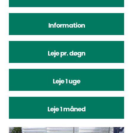
Information
Leje pr. døgn
Leje 1 uge
Leje 1 måned