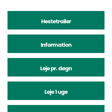
Hestetrailer
Information
Leje pr. døgn
Leje 1 uge