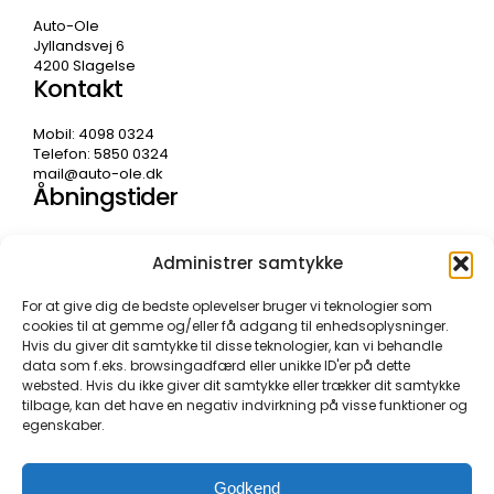
Auto-Ole
Jyllandsvej 6
4200 Slagelse
Kontakt
Mobil: 4098 0324
Telefon: 5850 0324
mail@auto-ole.dk
Åbningstider
Mandag – fredag
08.00 – 17.30
Administrer samtykke
Weekend lukket
For at give dig de bedste oplevelser bruger vi teknologier som
cookies til at gemme og/eller få adgang til enhedsoplysninger.
Hvis du giver dit samtykke til disse teknologier, kan vi behandle
data som f.eks. browsingadfærd eller unikke ID'er på dette
websted. Hvis du ikke giver dit samtykke eller trækker dit samtykke
tilbage, kan det have en negativ indvirkning på visse funktioner og
egenskaber.
Godkend